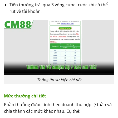
Tiền thưởng trải qua 3 vòng cược trước khi có thể
rút về tài khoản.
Thông tin sự kiện chi tiết
Mức thưởng chi tiết
Phần thưởng được tính theo doanh thu hợp lệ tuần và
chia thành các mức khác nhau. Cụ thể: