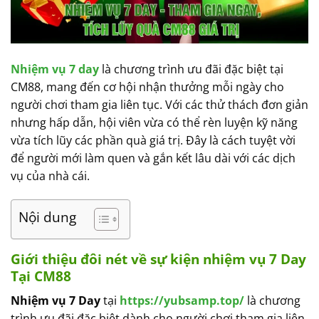
Nhiệm vụ 7 day
là chương trình ưu đãi đặc biệt tại
CM88, mang đến cơ hội nhận thưởng mỗi ngày cho
người chơi tham gia liên tục. Với các thử thách đơn giản
nhưng hấp dẫn, hội viên vừa có thể rèn luyện kỹ năng
vừa tích lũy các phần quà giá trị. Đây là cách tuyệt vời
để người mới làm quen và gắn kết lâu dài với các dịch
vụ của nhà cái.
Nội dung
Giới thiệu đôi nét về sự kiện nhiệm vụ 7 Day
Tại CM88
Nhiệm vụ 7 Day
tại
https://yubsamp.top/
là chương
trình ưu đãi đặc biệt dành cho người chơi tham gia liên