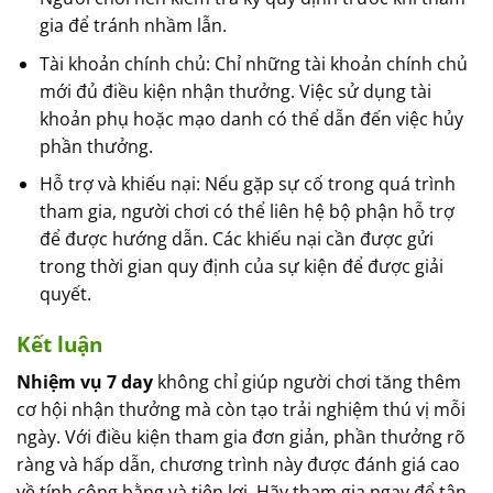
gia để tránh nhầm lẫn.
Tài khoản chính chủ: Chỉ những tài khoản chính chủ
mới đủ điều kiện nhận thưởng. Việc sử dụng tài
khoản phụ hoặc mạo danh có thể dẫn đến việc hủy
phần thưởng.
Hỗ trợ và khiếu nại: Nếu gặp sự cố trong quá trình
tham gia, người chơi có thể liên hệ bộ phận hỗ trợ
để được hướng dẫn. Các khiếu nại cần được gửi
trong thời gian quy định của sự kiện để được giải
quyết.
Kết luận
Nhiệm vụ 7 day
không chỉ giúp người chơi tăng thêm
cơ hội nhận thưởng mà còn tạo trải nghiệm thú vị mỗi
ngày. Với điều kiện tham gia đơn giản, phần thưởng rõ
ràng và hấp dẫn, chương trình này được đánh giá cao
về tính công bằng và tiện lợi. Hãy tham gia ngay để tận