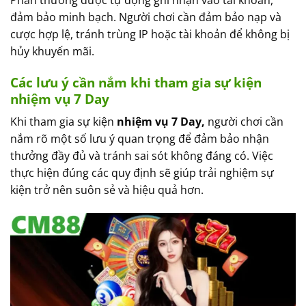
Phần thưởng được tự động ghi nhận vào tài khoản,
đảm bảo minh bạch. Người chơi cần đảm bảo nạp và
cược hợp lệ, tránh trùng IP hoặc tài khoản để không bị
hủy khuyến mãi.
Các lưu ý cần nắm khi tham gia sự kiện
nhiệm vụ 7 Day
Khi tham gia sự kiện
nhiệm vụ 7 Day,
người chơi cần
nắm rõ một số lưu ý quan trọng để đảm bảo nhận
thưởng đầy đủ và tránh sai sót không đáng có. Việc
thực hiện đúng các quy định sẽ giúp trải nghiệm sự
kiện trở nên suôn sẻ và hiệu quả hơn.