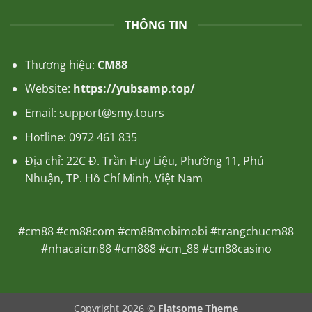
THÔNG TIN
Thương hiệu:
CM88
Website:
https://yubsamp.top/
Email:
support@smy.tours
Hotline: 0972 461 835
Địa chỉ: 22C Đ. Trần Huy Liệu, Phường 11, Phú
Nhuận, TP. Hồ Chí Minh, Việt Nam
#cm88 #cm88com #cm88mobimobi #trangchucm88
#nhacaicm88 #cm888 #cm_88 #cm88casino
Copyright 2026 ©
Flatsome Theme