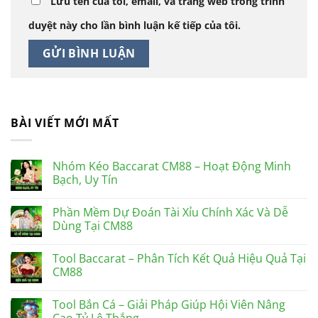
Lưu tên của tôi, email, và trang web trong trình
duyệt này cho lần bình luận kế tiếp của tôi.
BÀI VIẾT MỚI MẤT
Nhóm Kéo Baccarat CM88 – Hoạt Động Minh
Bạch, Uy Tín
Không
có
Phần Mềm Dự Đoán Tài Xỉu Chính Xác Và Dễ
bình
luận
Dùng Tại CM88
ở
Nhóm
Không
Kéo
có
Tool Baccarat – Phân Tích Kết Quả Hiệu Quả Tại
Baccarat
bình
CM88
luận
CM88
–
ở
Hoạt
Phần
Không
Động
Mềm
có
Tool Bắn Cá – Giải Pháp Giúp Hội Viên Nâng
Minh
Dự
bình
Bạch,
Đoán
luận