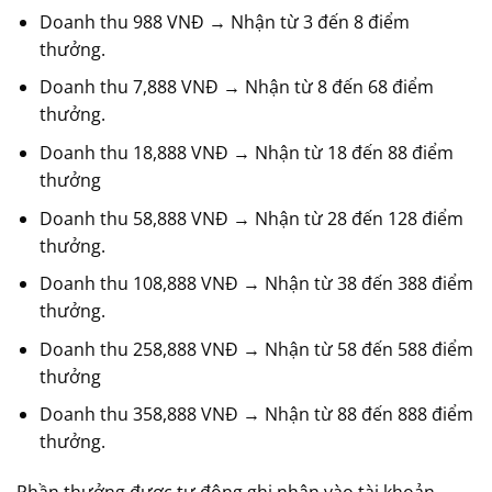
Doanh thu 988 VNĐ → Nhận từ 3 đến 8 điểm
thưởng.
Doanh thu 7,888 VNĐ → Nhận từ 8 đến 68 điểm
thưởng.
Doanh thu 18,888 VNĐ → Nhận từ 18 đến 88 điểm
thưởng
Doanh thu 58,888 VNĐ → Nhận từ 28 đến 128 điểm
thưởng.
Doanh thu 108,888 VNĐ → Nhận từ 38 đến 388 điểm
thưởng.
Doanh thu 258,888 VNĐ → Nhận từ 58 đến 588 điểm
thưởng
Doanh thu 358,888 VNĐ → Nhận từ 88 đến 888 điểm
thưởng.