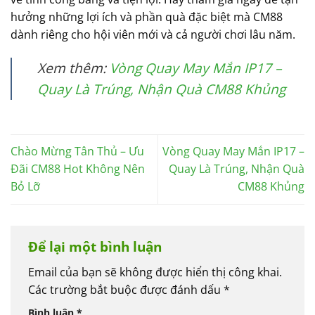
hưởng những lợi ích và phần quà đặc biệt mà CM88
dành riêng cho hội viên mới và cả người chơi lâu năm.
Xem thêm:
Vòng Quay May Mắn IP17 –
Quay Là Trúng, Nhận Quà CM88 Khủng
Chào Mừng Tân Thủ – Ưu
Vòng Quay May Mắn IP17 –
Đãi CM88 Hot Không Nên
Quay Là Trúng, Nhận Quà
Bỏ Lỡ
CM88 Khủng
Để lại một bình luận
Email của bạn sẽ không được hiển thị công khai.
Các trường bắt buộc được đánh dấu
*
Bình luận
*